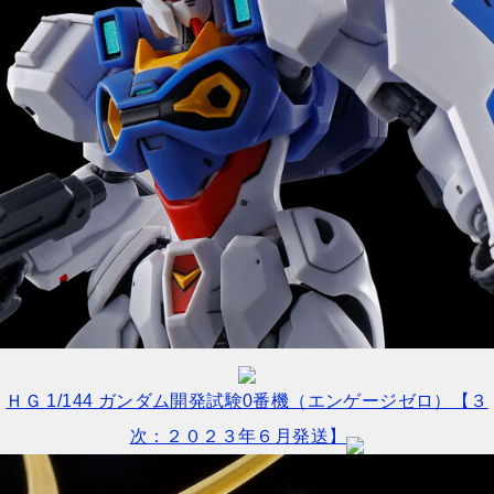
ＨＧ 1/144 ガンダム開発試験0番機（エンゲージゼロ）【３
次：２０２３年６月発送】