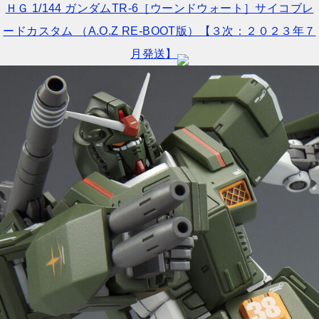
ＨＧ 1/144 ガンダムTR-6［ウーンドウォート］サイコブレ
ードカスタム （A.O.Z RE-BOOT版）【３次：２０２３年７
月発送】