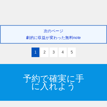
次のページ
劇的に収益が変わった無料note
1
2
3
4
5
予約で確実に手
に入れよう