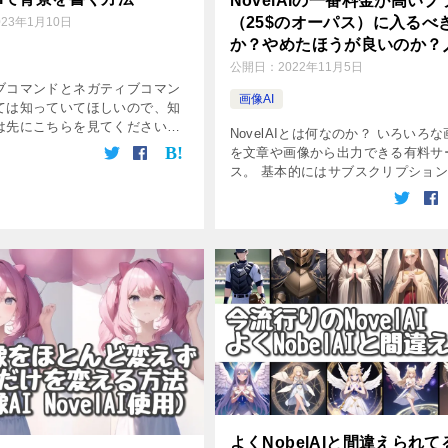
NovelAIの一番料金が高いプ
（25$のオーパス）に入るべ
023年1月10日
か？やめたほうが良いのか？
てしまった私が説明します
公開日：
2022年11月5日
ブコマンドとネガティブコマン
画像AI
ては知っていてほしいので、知
は先にこちらを見てください。
NovelAIとは何なのか？ いろいろ
AIで背景を描く場合はポジティブ
を文章や画像から出力できる有料サ
ackgroundを入れる
ス。 基本的にはサブスクリプショ
undを入れる […]
で毎月の支払が必要です。 こうい
簡単に出力できます。 英語のサー
かないので、抵抗がある人が […]
よくNobelAIと間違えられて