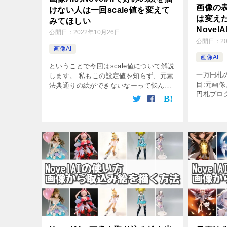
画像の
けない人は一回scale値を変えて
は変え
みてほしい
Novel
公開日：
2022年10月26日
公開日：
2
画像AI
画像AI
ということで今回はscale値について解説
一万円札
します。 私もこの設定値を知らず、元素
目:元画像
法典通りの絵ができないなーって悩んで
円札ブロ
いました。 元素法典というのは、海外の
ましたが
NovelAI愛好者がそれぞれの画像を出す
ットにア
ための呪文を公開してるW […]
に画像はこ