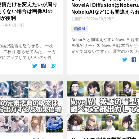
表情だけを変えたいが周り
NovelAI DiffusionはNober
たくない場合は画像AIの
NobeluAIなどにも間違えら
AIが便利
公開日：
2022年10月25日
022年10月25日
画像AI
NoberAIと間違えやすいNovelAIは
画像AIサービス NovelAIは本当か
の福沢諭吉を怒らせる。 一枚
定かではないですが、運営のパスワ
。二枚目:怒らせてみた。 一万
がpasswordになっていて、あっさ
グにアップしてもいいのか迷い
キングされ、侵入されて中身の画像A
、印刷しなければ一万円札をネ
ンジン […]
ップしてもいいみたい。 ちなみ
うなります。 こういうこ […]