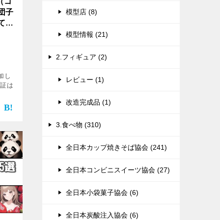
（コ
団子
模型店 (8)
てみ
模型情報 (21)
2.フィギュア (2)
追加し
レビュー (1)
検証は
改造完成品 (1)
を話
で、
3.食べ物 (310)
全日本カップ焼きそば協会 (241)
全日本コンビニスイーツ協会 (27)
全日本小袋菓子協会 (6)
全日本炭酸注入協会 (6)