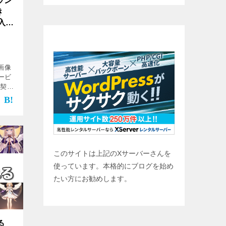
ラン
き
入っ
ブログ始めませんか？
な画像
ービ
ン契約
う絵を
ビスし
このサイトは上記のXサーバーさんを
使っています。本格的にブログを始め
たい方にお勧めします。
る