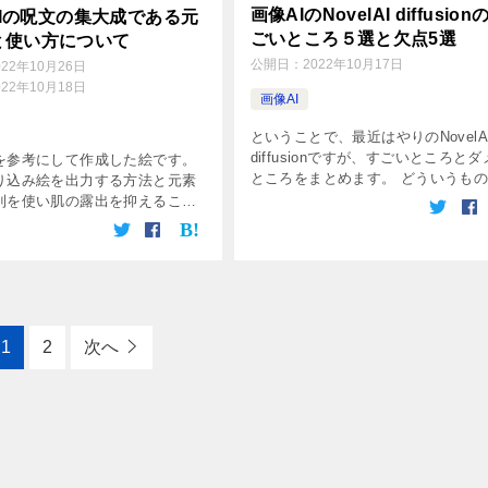
画像AIのNovelAI diffusion
lAIの呪文の集大成である元
ごいところ５選と欠点5選
と使い方について
公開日：
2022年10月17日
022年10月26日
022年10月18日
画像AI
ということで、最近はやりのNovelA
diffusionですが、すごいところと
を参考にして作成した絵です。
ところをまとめます。 どういうも
り込み絵を出力する方法と元素
りたい方はこちらも参考になるので
則を使い肌の露出を抑えること
通してください↓ 画像AIのNovelAI
た記事↓ 元素法典の呪文は画像
diffusi […]
み出力してみたら効果倍増だっ
elAIの元素法典とは、 […]
1
2
次へ