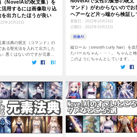
NovelAIで女性の髪形の呪文
（NovelAIの呪文集）を
マンド）がわからないのでお
に活用するには画像取り込
ヘアーなど片っ端から検証し
絵を出力したほうが良い
た
更新日：
2022年10月23日
022年10月22日
公開日：
2022年10月22日
画像AI
元素法典の呪文（コマンド）の
縦ロール（smooth curly hair）を
である聖光法を入れて出力した
たパールちゃん・・・。 ちゃんと
ら↓ 悪くはないのですが元素法
このようにちゃんとしています。
こちらです↓ なんか違
NovelAIについて全く知らないと何
。 ちなみにこの絵のコマンドは
しているかわからないと思いますの
りです。 ポジティブコマンド。
NovelAIにつ […]