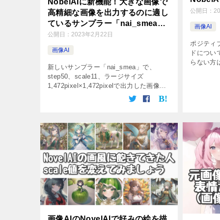
NobelAIに新機能！大きな画像で
公開日：
2
高精細な画像を出力するのに適し
ているサンプラー「nai_smea」
画像AI
と「nai_smea_dyn」を試してみ
公開日：
2023年2月22日
ポジティ
た
画像AI
ドについ
らない方
新しいサンプラー「nai_smea」で、
Novel
step50、scale11、ラージサイズ
コマンドにb
1,472pixel×1,472pixelで出力した画像は
backgro
こちら。 普段ブログを書くときは画像を
1024pixelまで圧縮するのですが、今 […]
画像AIのNovelAIで好みの絵を描