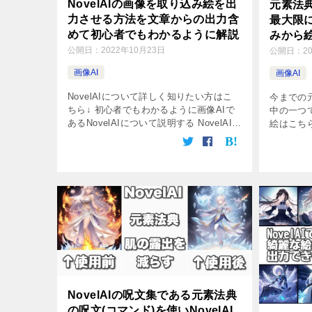
NovelAIの画像を取り込み絵を出
元素法典
力させる方法を文章からの出力含
最大限
めて初心者でもわかるように解説
みから
公開日：
2022年10月23日
公開日：
2
画像AI
画像AI
NovelAIについて詳しく知りたい方はこ
今までの
ちら↓ 初心者でもわかるように画像AIで
中の一つ
あるNovelAIについて説明する NovelAIは
絵はこち
文章をAIに読み込ませることで、画像が
典の絵は
出力される海外の有料画像AIサービスで
う・・・
す。 最大 […]
以下の通
( […]
NovelAIの呪文集である元素法典
の呪文(コマンド)を使いNovelAI