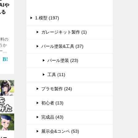
uAIや
カテゴリー
れる
1.模型 (197)
ガレージキット製作 (1)
有料の
どうか
パール塗装&工具 (37)
ード
りハッ
パール塗装 (23)
Iエ
工具 (11)
プラモ製作 (24)
初心者 (13)
完成品 (43)
展示会&コンペ (53)