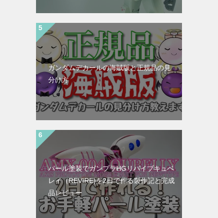
ガンダムデカールの海賊版と正規品の見
分け方
パール塗装でガンプラHGリバイブキュベ
レイ（REVIRE)を2日で作る製作記と完成
品レビュー