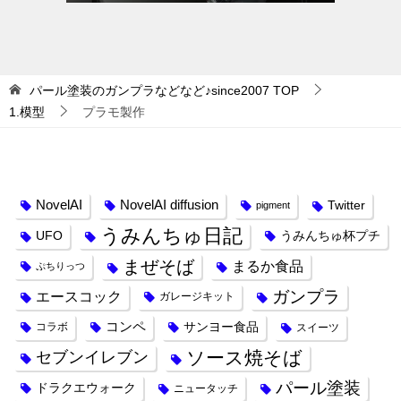
パール塗装のガンプラなどなど♪since2007
TOP
1.模型
プラモ製作
タグ
NovelAI
NovelAI diffusion
Twitter
pigment
うみんちゅ日記
UFO
うみんちゅ杯プチ
まぜそば
まるか食品
ぷちりっつ
ガンプラ
エースコック
ガレージキット
コンペ
サンヨー食品
コラボ
スイーツ
ソース焼そば
セブンイレブン
パール塗装
ドラクエウォーク
ニュータッチ