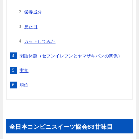
栄養成分
見た目
カットしてみた
閑話休題（セブンイレブンとヤマザキパンの関係）
実食
順位
全日本コンビニスイーツ協会83甘味目