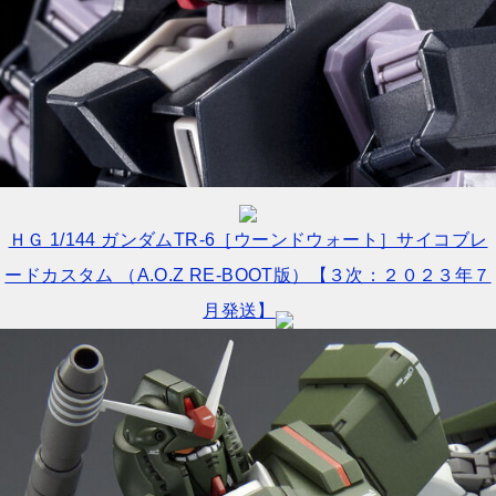
ＨＧ 1/144 ガンダムTR-6［ウーンドウォート］サイコブレ
ードカスタム （A.O.Z RE-BOOT版）【３次：２０２３年７
月発送】