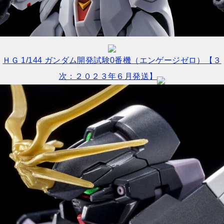
ＨＧ 1/144 ガンダム開発試験0番機（エンゲージゼロ）【３
次：２０２３年６月発送】