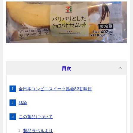
目次
全日本コンビニスイーツ協会83甘味目
結論
この製品について
製品ラベルより