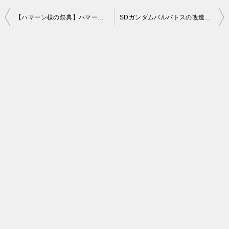
投
【ハマーン様の祭典】ハマーンカップWinterの作品を引用ツイートでガンダム作品＆機体別でまとめました
SDガンダムバルバトスの改造品が集まったコンペをアニプラカフェ工房さんで見学しました
稿
ナ
ビ
ゲ
ー
シ
ョ
ン