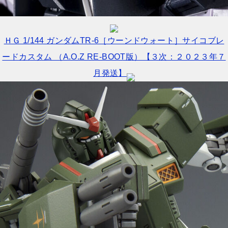
ＨＧ 1/144 ガンダムTR-6［ウーンドウォート］サイコブレ
ードカスタム （A.O.Z RE-BOOT版）【３次：２０２３年７
月発送】