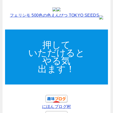
フェリシモ 500色の色えんぴつ TOKYO SEEDS
押して
いただけると
やる気
出ます！
にほんブログ村