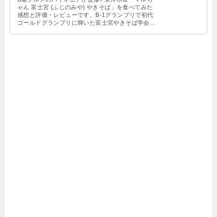
ゃん 富士宮 (ふじのみや) やきそば」を食べてみた
感想と評価・レビューです。B-1グランプリで初代
ゴールドグランプリに輝いた富士宮やきそば学会が
監修したカップ焼きそばリニューアル!!