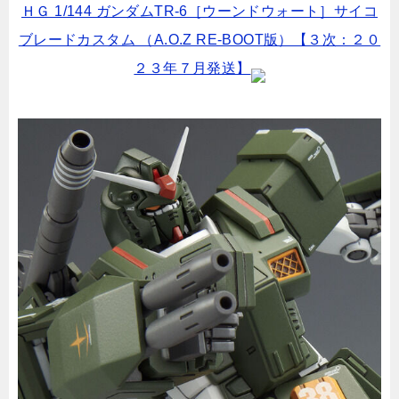
ＨＧ 1/144 ガンダムTR-6［ウーンドウォート］サイコ
ブレードカスタム （A.O.Z RE-BOOT版）【３次：２０
２３年７月発送】