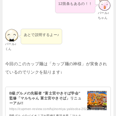
12箇条もあるの！！
パール♪
ちゃん
あとで説明するよー♪
パール♪
くん
今回のこのカップ麺は「カップ麺の神様」が実食され
ているのでリンクを貼ります↓
B級グルメの先駆者 “富士宮やきそば学会”
監修「マルちゃん 富士宮やきそば」リニュ
ーアル!!
https://cupmen-review.com/fujinomiya-yakisoba-2020/
B級グルメのパイオニアが監修!! 東洋水産「マルち