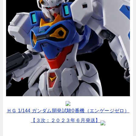
ＨＧ 1/144 ガンダム開発試験0番機（エンゲージゼロ）
【３次：２０２３年６月発送】