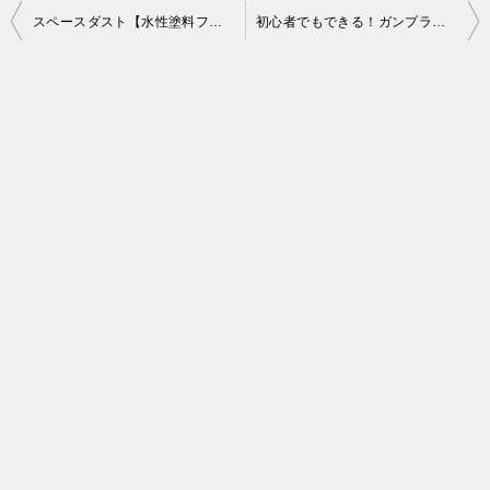
投
スペースダスト【水性塗料ファレホ偏光カラーセット】テストピースで偏光具合をレビュー
初心者でもできる！ガンプラパール塗装作例の5つのポイント
稿
ナ
ビ
ゲ
ー
シ
ョ
ン