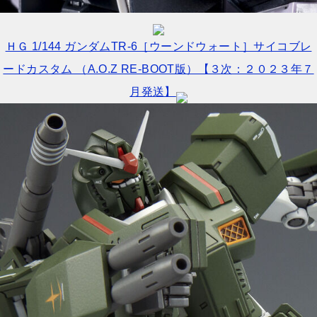
ＨＧ 1/144 ガンダムTR-6［ウーンドウォート］サイコブレ
ードカスタム （A.O.Z RE-BOOT版）【３次：２０２３年７
月発送】