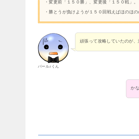
・変更前「１５０勝」、変更後「１５０戦」。
・勝とうが負けようが１５０回戦えばほのほの
頑張って攻略していたのが、
パール♪くん
か