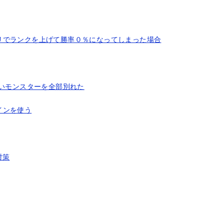
リでランクを上げて勝率０％になってしまった場合
ないモンスターを全部別れた
インを使う
対策