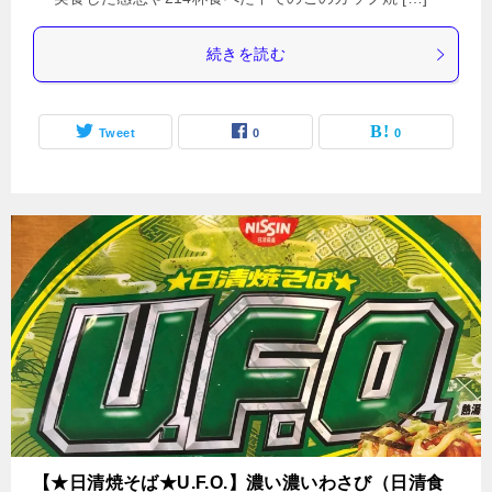
続きを読む
Tweet
0
0
【★日清焼そば★U.F.O.】濃い濃いわさび（日清食