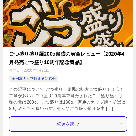
ごつ盛り盛り麺200g超盛の実食レビュー【2020年4
月発売ごつ盛り10周年記念商品】
公開日：
2020年4月21日
全日本カップ焼きそば協会
この記事について ごつ盛り！庶民の味方ごつ盛り！！安く
て量が多い♪ ごつ盛り10周年で発売されたごつ盛り盛りは
麺の量は200g、ごつ盛りは130g、普通のカップ焼きそばは
90g めっちゃ多いっす♪ そんなごつ盛り盛りを実 […]
続きを読む