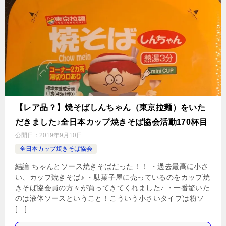
【レア品？】焼そばしんちゃん（東京拉麺）をいた
だきました♪全日本カップ焼きそば協会活動170杯目
公開日：
2019年9月10日
全日本カップ焼きそば協会
結論 ちゃんとソース焼きそばだった！！ ・過去最高に小さ
い、カップ焼きそば♪ ・駄菓子屋に売っているのをカップ焼
きそば協会員の方々が買ってきてくれました♪ ・一番驚いた
のは液体ソースということ！こういう小さいタイプは粉ソ
[…]