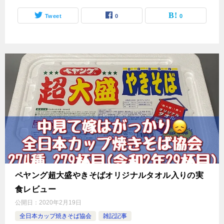
Tweet
0
0
ペヤング超大盛やきそばオリジナルタオル入りの実
食レビュー
公開日：
2020年2月19日
全日本カップ焼きそば協会
雑記記事