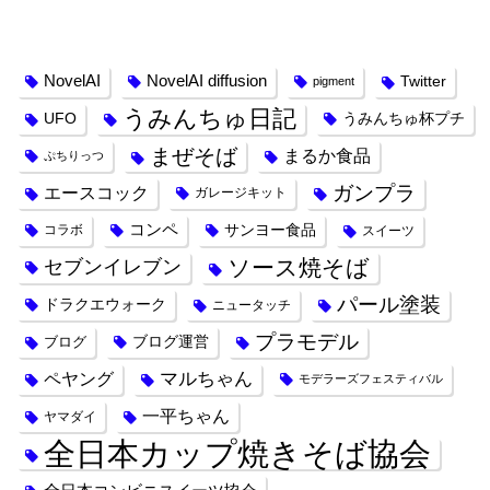
タグ
NovelAI
NovelAI diffusion
Twitter
pigment
うみんちゅ日記
UFO
うみんちゅ杯プチ
まぜそば
まるか食品
ぷちりっつ
ガンプラ
エースコック
ガレージキット
コンペ
サンヨー食品
コラボ
スイーツ
ソース焼そば
セブンイレブン
パール塗装
ドラクエウォーク
ニュータッチ
プラモデル
ブログ運営
ブログ
ペヤング
マルちゃん
モデラーズフェスティバル
一平ちゃん
ヤマダイ
全日本カップ焼きそば協会