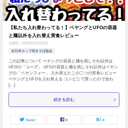
【私たち入れ替わってる！】ペヤングとUFOの容器
と麺以外を入れ替え実食レビュー
公開日：
2019年12月25日
全日本カップ焼きそば協会
この記事について ペヤングの容器と麺を残しそれ以外は
UFOの「ユーグ」 UFOの容器と麺を残しそれ以外はペヤン
グの「ペヤンフォー」 入れ替えたこの二つの実食レビュー
ペヤングとUFOを入れ替える コンビニで買ったので合わ
[…]
続きを読む
Tweet
0
0