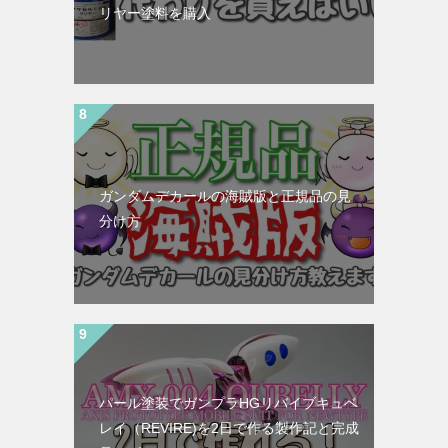
リヤー塗料を購入
ガンダムデカールの海賊版と正規品の見
分け方
パール塗装でガンプラHGリバイブキュベ
レイ（REVIRE)を2日で作る製作記と完成