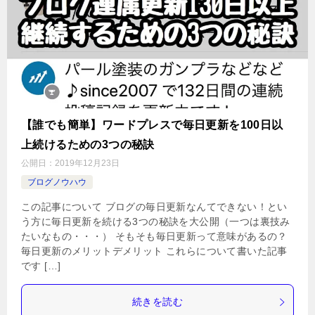
【誰でも簡単】ワードプレスで毎日更新を100日以
上続けるための3つの秘訣
公開日：
2019年12月23日
ブログノウハウ
この記事について ブログの毎日更新なんてできない！とい
う方に毎日更新を続ける3つの秘訣を大公開（一つは裏技み
たいなもの・・・） そもそも毎日更新って意味があるの？
毎日更新のメリットデメリット これらについて書いた記事
です […]
続きを読む