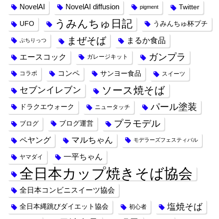
NovelAI
NovelAI diffusion
Twitter
pigment
うみんちゅ日記
UFO
うみんちゅ杯プチ
まぜそば
まるか食品
ぷちりっつ
ガンプラ
エースコック
ガレージキット
コンペ
サンヨー食品
コラボ
スイーツ
ソース焼そば
セブンイレブン
パール塗装
ドラクエウォーク
ニュータッチ
プラモデル
ブログ運営
ブログ
ペヤング
マルちゃん
モデラーズフェスティバル
一平ちゃん
ヤマダイ
全日本カップ焼きそば協会
全日本コンビニスイーツ協会
塩焼そば
全日本縄跳びダイエット協会
初心者