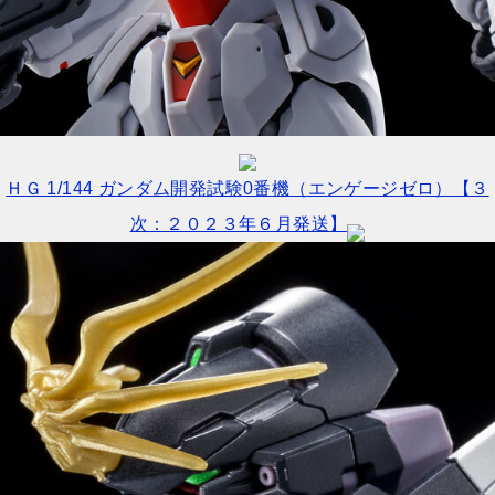
ＨＧ 1/144 ガンダム開発試験0番機（エンゲージゼロ）【３
次：２０２３年６月発送】