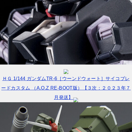
ＨＧ 1/144 ガンダムTR-6［ウーンドウォート］サイコブレ
ードカスタム （A.O.Z RE-BOOT版）【３次：２０２３年７
月発送】