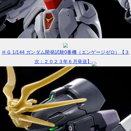
ＨＧ 1/144 ガンダム開発試験0番機（エンゲージゼロ）【３
次：２０２３年６月発送】