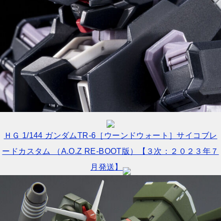
ＨＧ 1/144 ガンダムTR-6［ウーンドウォート］サイコブレ
ードカスタム （A.O.Z RE-BOOT版）【３次：２０２３年７
月発送】