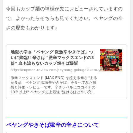
今回もカップ麺の神様が先にレビューされていますの
で、よかったらそちらも見てください。ペヤングの辛
さの歴史もわかります♪
地獄の辛さ「ペヤング 獄激辛やきそば」つ
いに降臨!! 辛さは “激辛マックスエンドの3
倍” 血も涙もないカップ焼そば爆誕
https://cupmen-review.com/peyoung-gokugekikara-yakisoba/
激辛マックスエンド (MAX END) を超える辛さ!!まる
か食品「ペヤング 獄激辛やきそば」を食べてみた感
想と評価・レビューです。辛さレベルはココイチの
10辛以上!? ペヤング史上最強 “泣けるほど辛い究極
の辛さ” 獄激辛やきそば降臨!!
ペヤングやきそば獄辛の辛さについて