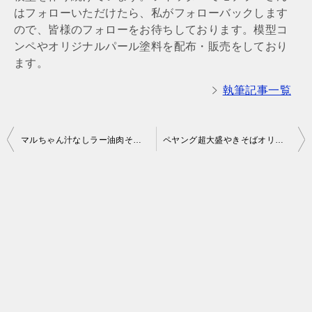
はフォローいただけたら、私がフォローバックします
ので、皆様のフォローをお待ちしております。模型コ
ンペやオリジナルパール塗料を配布・販売をしており
ます。
執筆記事一覧
投
マルちゃん汁なしラー油肉そばの実食レビューと価格やカロリーなどの情報
ペヤング超大盛やきそばオリジナルタオル入りの実食レビュー
稿
ナ
ビ
ゲ
ー
シ
ョ