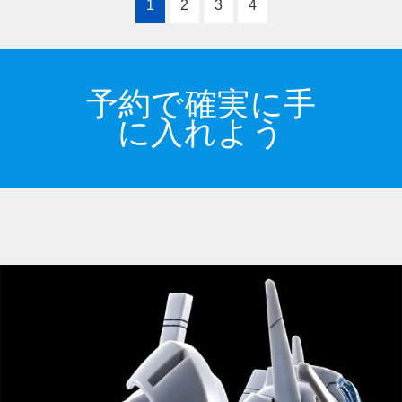
1
2
3
4
予約で確実に手
に入れよう