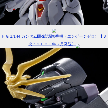
ＨＧ 1/144 ガンダム開発試験0番機（エンゲージゼロ）【３
次：２０２３年６月発送】