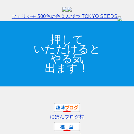
フェリシモ 500色の色えんぴつ TOKYO SEEDS
押して
いただけると
やる気
出ます！
にほんブログ村