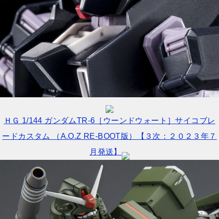
ＨＧ 1/144 ガンダムTR-6［ウーンドウォート］サイコブレ
ードカスタム （A.O.Z RE-BOOT版）【３次：２０２３年７
月発送】