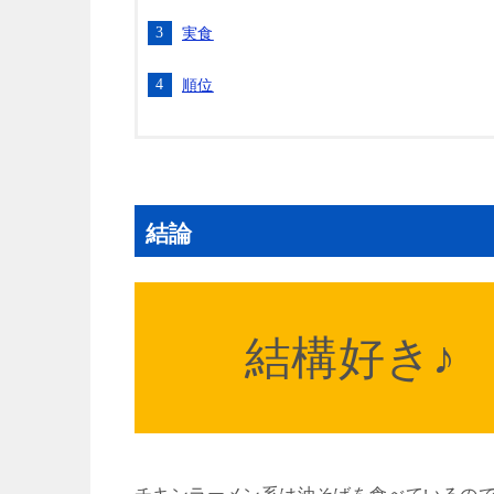
実食
順位
結論
結構好き♪