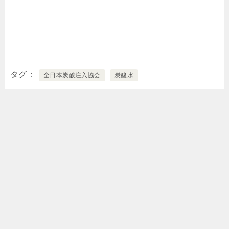
タグ
全日本炭酸注入協会
炭酸水