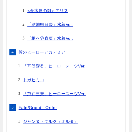
<金木犀の剣＞アリス
「結城明日奈」水着Ver.
「桐ケ谷直葉」水着Ver.
僕のヒーローアカデミア
「耳郎響香」ヒーロースーツVer.
トガヒミコ
「芦戸三奈」ヒーロースーツVer.
Fate/Grand Order
ジャンヌ・ダルク（オルタ）