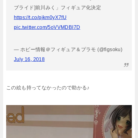
ブライド]前川みく」フィギュア化決定
https://t.co/pjkm0yX7fU
pic.twitter.com/5oVVMDBI7D
— ホビー情報＠フィギュア＆プラモ (@figsoku)
July 16, 2018
この絵も持ってなかったので助かる♪