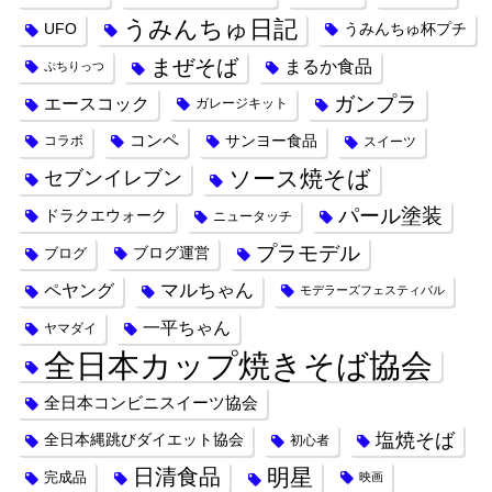
うみんちゅ日記
UFO
うみんちゅ杯プチ
まぜそば
まるか食品
ぷちりっつ
ガンプラ
エースコック
ガレージキット
コンペ
サンヨー食品
コラボ
スイーツ
ソース焼そば
セブンイレブン
パール塗装
ドラクエウォーク
ニュータッチ
プラモデル
ブログ運営
ブログ
ペヤング
マルちゃん
モデラーズフェスティバル
一平ちゃん
ヤマダイ
全日本カップ焼きそば協会
全日本コンビニスイーツ協会
塩焼そば
全日本縄跳びダイエット協会
初心者
日清食品
明星
完成品
映画