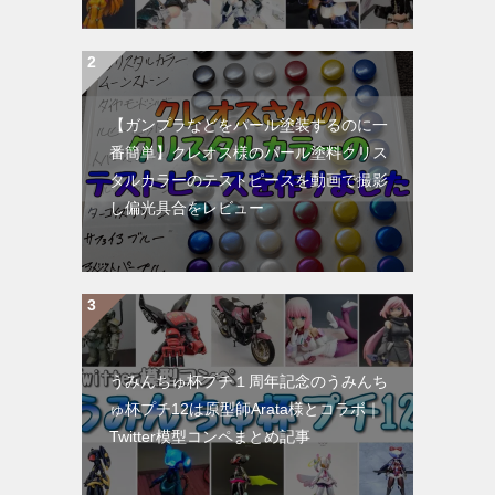
【ガンプラなどをパール塗装するのに一
番簡単】クレオス様のパール塗料クリス
タルカラーのテストピースを動画で撮影
し偏光具合をレビュー
うみんちゅ杯プチ１周年記念のうみんち
ゅ杯プチ12は原型師Arata様とコラボ｜
Twitter模型コンペまとめ記事