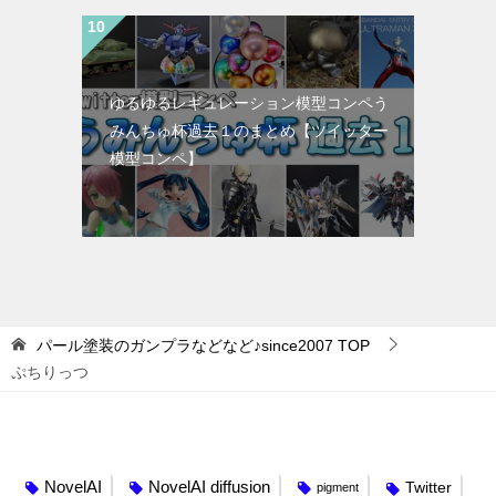
ゆるゆるレギュレーション模型コンペう
みんちゅ杯過去１のまとめ【ツイッター
模型コンペ】
パール塗装のガンプラなどなど♪since2007
TOP
ぷちりっつ
タグ
NovelAI
NovelAI diffusion
Twitter
pigment