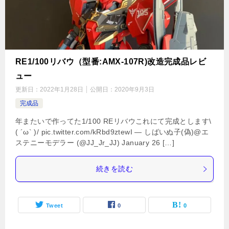
RE1/100リバウ（型番:AMX-107R)改造完成品レビ
ュー
更新日：
2022年1月28日
公開日：
2020年9月3日
完成品
年またいで作ってた1/100 REリバウこれにて完成とします\
( ´ω` )/ pic.twitter.com/kRbd9ztewI — しばいぬ子(偽)@エ
ステニーモデラー (@JJ_Jr_JJ) January 26 […]
続きを読む
Tweet
0
0