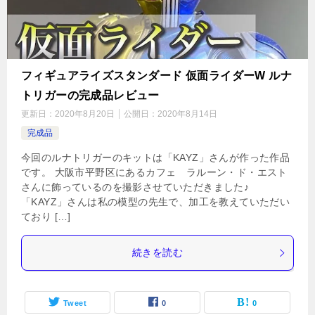
フィギュアライズスタンダード 仮面ライダーW ルナ
トリガーの完成品レビュー
更新日：
2020年8月20日
公開日：
2020年8月14日
完成品
今回のルナトリガーのキットは「KAYZ」さんが作った作品
です。 大阪市平野区にあるカフェ ラルーン・ド・エスト
さんに飾っているのを撮影させていただきました♪
「KAYZ」さんは私の模型の先生で、加工を教えていただい
ており […]
続きを読む
Tweet
0
0