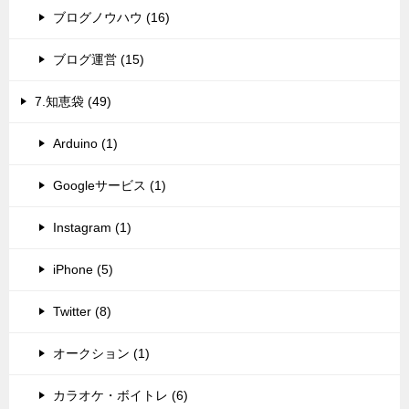
ブログノウハウ (16)
ブログ運営 (15)
7.知恵袋 (49)
Arduino (1)
Googleサービス (1)
Instagram (1)
iPhone (5)
Twitter (8)
オークション (1)
カラオケ・ボイトレ (6)