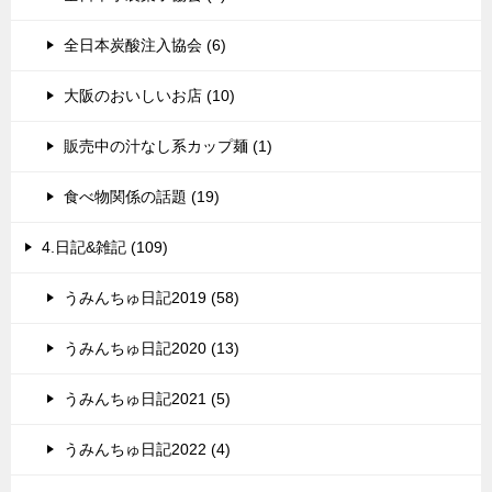
全日本炭酸注入協会 (6)
大阪のおいしいお店 (10)
販売中の汁なし系カップ麺 (1)
食べ物関係の話題 (19)
4.日記&雑記 (109)
うみんちゅ日記2019 (58)
うみんちゅ日記2020 (13)
うみんちゅ日記2021 (5)
うみんちゅ日記2022 (4)