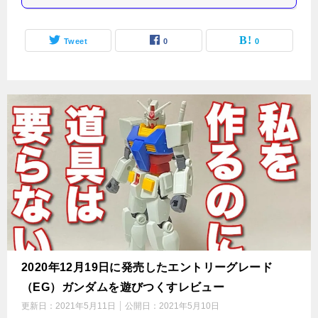
Tweet
0
0
2020年12月19日に発売したエントリーグレード
（EG）ガンダムを遊びつくすレビュー
更新日：
2021年5月11日
公開日：
2021年5月10日