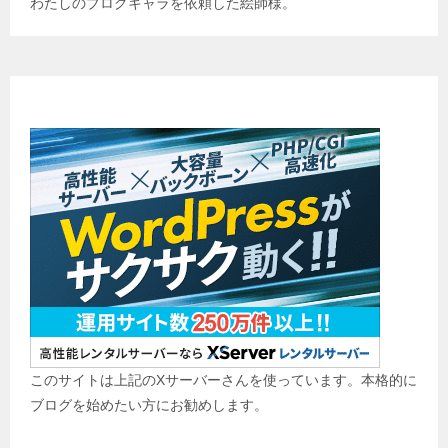
わたしのブログキャラを依頼した絵師様。
ブログ始めませんか？
このサイトは上記のXサーバーさんを使っています。本格的に
ブログを始めたい方にお勧めします。