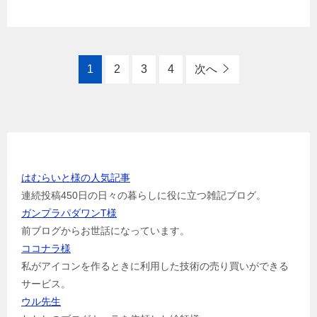
1
2
3
4
次へ
お世話になっている方のリンク
はむらいと様の人気記事
連続投稿450日の日々の暮らしに役に立つ雑記ブログ。
ガンプラパダワンT様
前ブログからお世話になっています。
ココナラ様
私がアイコンを作るときに利用した技術の売り買いができる
サービス。
ウル先生