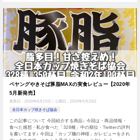
ペヤングやきそば豚脂MAXの実食レビュー【2020年
5月新発売】
更新日：
2020年6月15日
公開日：
2020年5月20日
全日本カップ焼きそば協会
この記事について 今回紹介する商品↓ 今回は・商品情報・
食べた感想・私が食べた「328種」中の順位・Twitterの評判
を書いてます♪ 今回は「カップ麺の神様」がレビューをされ