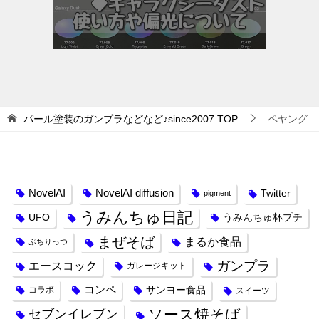
パール塗装のガンプラなどなど♪since2007
TOP
ペヤング
タグ
NovelAI
NovelAI diffusion
Twitter
pigment
うみんちゅ日記
UFO
うみんちゅ杯プチ
まぜそば
まるか食品
ぷちりっつ
ガンプラ
エースコック
ガレージキット
コンペ
サンヨー食品
コラボ
スイーツ
ソース焼そば
セブンイレブン