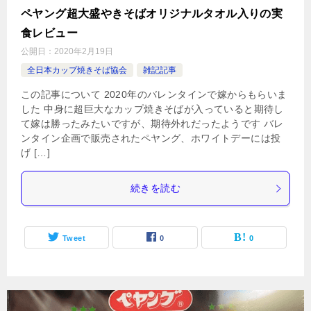
ペヤング超大盛やきそばオリジナルタオル入りの実
食レビュー
公開日：
2020年2月19日
全日本カップ焼きそば協会
雑記記事
この記事について 2020年のバレンタインで嫁からもらいま
した 中身に超巨大なカップ焼きそばが入っていると期待し
て嫁は勝ったみたいですが、期待外れだったようです バレ
ンタイン企画で販売されたペヤング、ホワイトデーには投
げ […]
続きを読む
Tweet
0
0