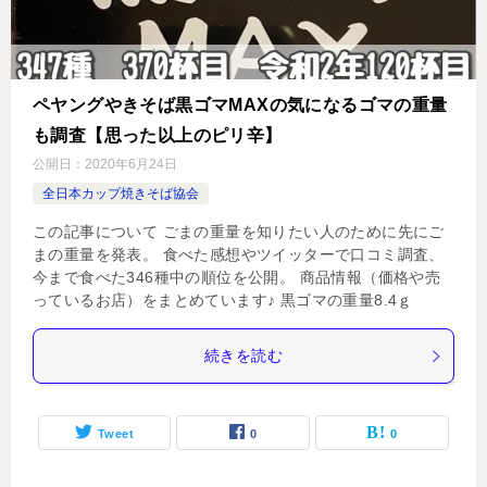
ペヤングやきそば黒ゴマMAXの気になるゴマの重量
も調査【思った以上のピリ辛】
公開日：
2020年6月24日
全日本カップ焼きそば協会
この記事について ごまの重量を知りたい人のために先にご
まの重量を発表。 食べた感想やツイッターで口コミ調査、
今まで食べた346種中の順位を公開。 商品情報（価格や売
っているお店）をまとめています♪ 黒ゴマの重量8.4ｇ
続きを読む
Tweet
0
0