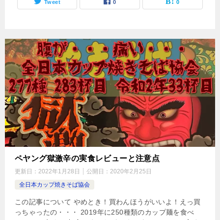
Tweet
0
0
ペヤング獄激辛の実食レビューと注意点
更新日：
2022年1月28日
公開日：
2020年2月25日
全日本カップ焼きそば協会
この記事について やめとき！買わんほうがいいよ！えっ買
っちゃったの・・・ 2019年に250種類のカップ麺を食べ