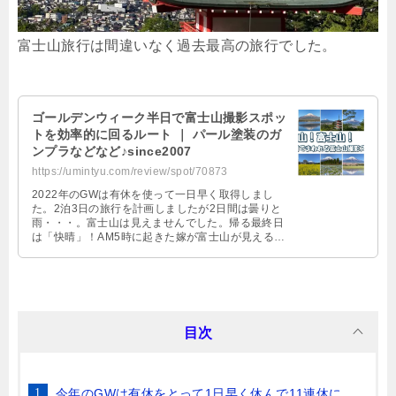
富士山旅行は間違いなく過去最高の旅行でした。
ゴールデンウィーク半日で富士山撮影スポッ
トを効率的に回るルート ｜ パール塗装のガ
ンプラなどなど♪since2007
https://umintyu.com/review/spot/70873
2022年のGWは有休を使って一日早く取得しまし
た。2泊3日の旅行を計画しましたが2日間は曇りと
雨・・・。富士山は見えませんでした。帰る最終日
は「快晴」！AM5時に起きた嫁が富士山が見えるこ
とに気付き慌ててチェックアウト！半日で効率的に
富士山撮影を楽しみましたので行程を説明します。
目次
今年のGWは有休をとって1日早く休んで11連休に