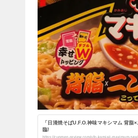
「日清焼そばU.F.O.神味マキシマム 背脂
臨!
https://cupmen-review.com/ufo-kamiaji-maximum-seab