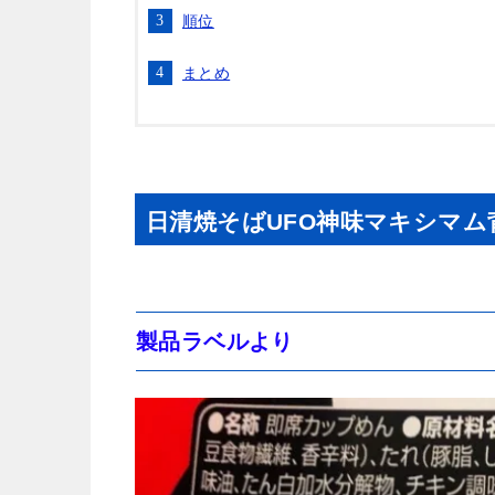
順位
まとめ
日清焼そばUFO神味マキシマ
製品ラベルより