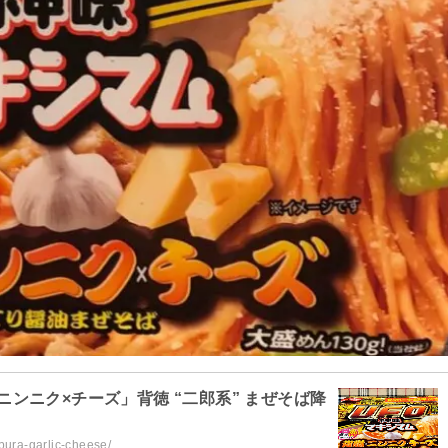
×ニンニク×チーズ」背徳 “二郎系” まぜそば降
ura-garlic-cheese/