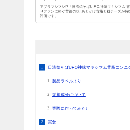
アブラマシマシ!?「日清焼そばU.F.O.神味マキシマ
りファンに捧ぐ背徳の味! あとがけ背脂と粉チーズが特徴
評価です。
日清焼そばUFO神味マキシマム背脂ニンニ
製品ラベルより
栄養成分について
実際に作ってみた♪
実食