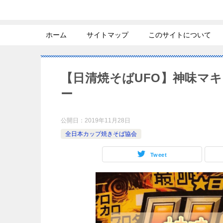
ホーム
サイトマップ
このサイトについて
【日清焼そばUFO】神味マ
ー
公開日：
2019年11月28日
全日本カップ焼きそば協会
Tweet