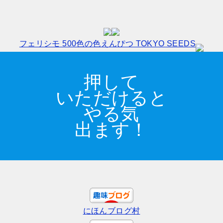
フェリシモ 500色の色えんぴつ TOKYO SEEDS
押して
いただけると
やる気
出ます！
にほんブログ村