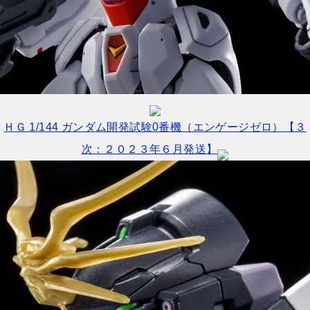
ＨＧ 1/144 ガンダム開発試験0番機（エンゲージゼロ）【３
次：２０２３年６月発送】