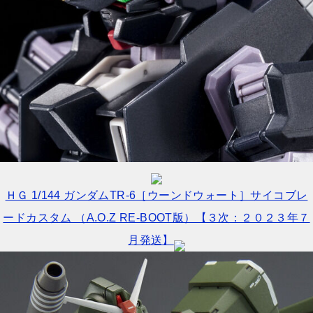
ＨＧ 1/144 ガンダムTR-6［ウーンドウォート］サイコブレ
ードカスタム （A.O.Z RE-BOOT版）【３次：２０２３年７
月発送】