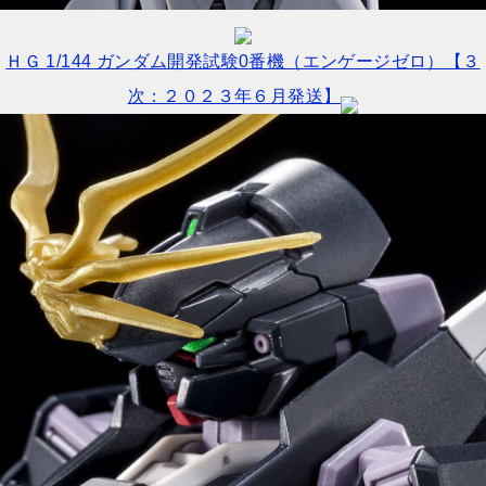
ＨＧ 1/144 ガンダム開発試験0番機（エンゲージゼロ）【３
次：２０２３年６月発送】