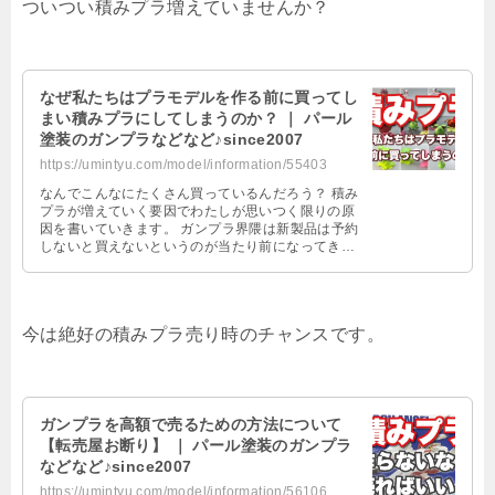
ついつい積みプラ増えていませんか？
なぜ私たちはプラモデルを作る前に買ってし
まい積みプラにしてしまうのか？ ｜ パール
塗装のガンプラなどなど♪since2007
https://umintyu.com/model/information/55403
なんでこんなにたくさん買っているんだろう？ 積み
プラが増えていく要因でわたしが思いつく限りの原
因を書いていきます。 ガンプラ界隈は新製品は予約
しないと買えないというのが当たり前になってきま
した。 予約合戦に勝つことが目的 …
今は絶好の積みプラ売り時のチャンスです。
ガンプラを高額で売るための方法について
【転売屋お断り】 ｜ パール塗装のガンプラ
などなど♪since2007
https://umintyu.com/model/information/56106