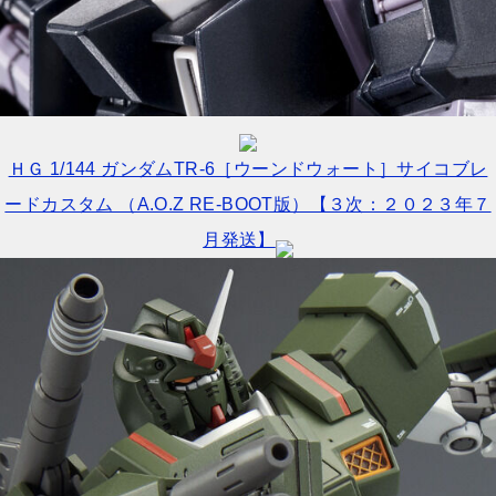
ＨＧ 1/144 ガンダムTR-6［ウーンドウォート］サイコブレ
ードカスタム （A.O.Z RE-BOOT版）【３次：２０２３年７
月発送】