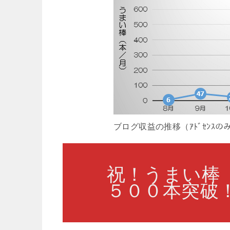
ブログ収益の推移（ｱﾄﾞｾﾝｽの
祝！うまい棒
５００本突破